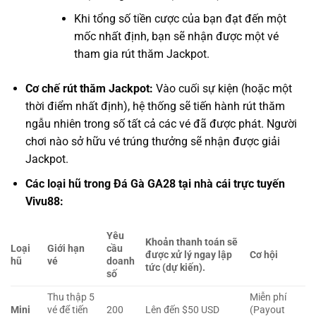
Khi tổng số tiền cược của bạn đạt đến một
mốc nhất định, bạn sẽ nhận được một vé
tham gia rút thăm Jackpot.
Cơ chế rút thăm Jackpot:
Vào cuối sự kiện (hoặc một
thời điểm nhất định), hệ thống sẽ tiến hành rút thăm
ngẫu nhiên trong số tất cả các vé đã được phát. Người
chơi nào sở hữu vé trúng thưởng sẽ nhận được giải
Jackpot.
Các loại hũ trong Đá Gà GA28 tại nhà cái trực tuyến
Vivu88:
Yêu
Khoản thanh toán sẽ
Loại
Giới hạn
cầu
được xử lý ngay lập
Cơ hội
hũ
vé
doanh
tức (dự kiến).
số
Thu thập 5
Miễn phí
Mini
vé để tiến
200
Lên đến $50 USD
(Payout