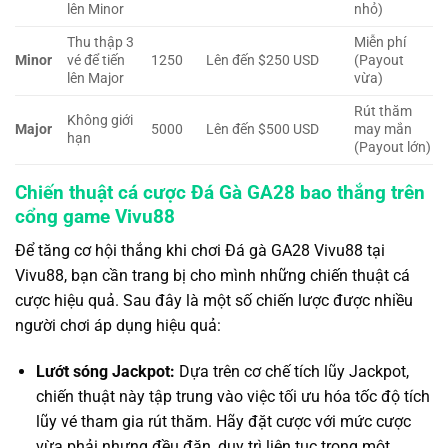
lên Minor
nhỏ)
Thu thập 3
Miễn phí
Minor
vé để tiến
1250
Lên đến $250 USD
(Payout
lên Major
vừa)
Rút thăm
Không giới
Major
5000
Lên đến $500 USD
may mắn
hạn
(Payout lớn)
Chiến thuật cá cược Đá Gà GA28 bao thắng trên
cổng game Vivu88
Để tăng cơ hội thắng khi chơi Đá gà GA28 Vivu88 tại
Vivu88, bạn cần trang bị cho mình những chiến thuật cá
cược hiệu quả. Sau đây là một số chiến lược được nhiều
người chơi áp dụng hiệu quả:
Lướt sóng Jackpot:
Dựa trên cơ chế tích lũy Jackpot,
chiến thuật này tập trung vào việc tối ưu hóa tốc độ tích
lũy vé tham gia rút thăm. Hãy đặt cược với mức cược
vừa phải nhưng đều đặn, duy trì liên tục trong một