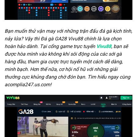
Bạn muốn thử vận may với những trận đấu đá gà kịch tính,
nảy lửa? Vậy thì Đá gà GA28 Vivu88 chính là lựa chọn
hoàn hảo dành. Tại cổng game trực tuyến
Vivu88
, bạn sẽ
được hòa mình vào không khí sôi động của các sới gà
hàng đầu, tham gia cược trực tuyến một cách dễ dàng,
minh bạch. Hơn thế nữa, cơ hội nổ hũ với những giải
thưởng cực khủng đang chờ đón bạn. Tìm hiểu ngay cùng
acomplia247.us.com!