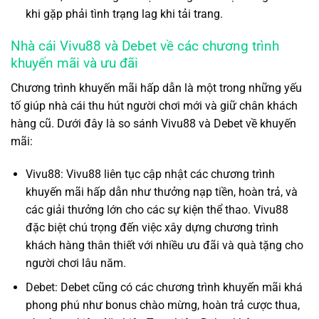
khi gặp phải tình trạng lag khi tải trang.
Nhà cái Vivu88 và Debet về các chương trình
khuyến mãi và ưu đãi
Chương trình khuyến mãi hấp dẫn là một trong những yếu
tố giúp nhà cái thu hút người chơi mới và giữ chân khách
hàng cũ. Dưới đây là so sánh Vivu88 và Debet về khuyến
mãi:
Vivu88: Vivu88 liên tục cập nhật các chương trình
khuyến mãi hấp dẫn như thưởng nạp tiền, hoàn trả, và
các giải thưởng lớn cho các sự kiện thể thao. Vivu88
đặc biệt chú trọng đến việc xây dựng chương trình
khách hàng thân thiết với nhiều ưu đãi và quà tặng cho
người chơi lâu năm.
Debet: Debet cũng có các chương trình khuyến mãi khá
phong phú như bonus chào mừng, hoàn trả cược thua,