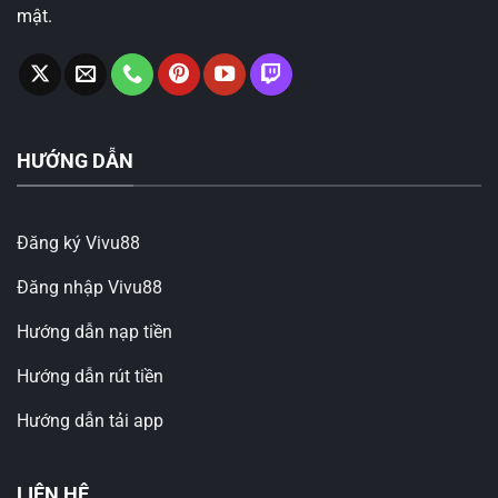
mật.
HƯỚNG DẪN
Đăng ký Vivu88
Đăng nhập Vivu88
Hướng dẫn nạp tiền
Hướng dẫn rút tiền
Hướng dẫn tải app
LIÊN HỆ