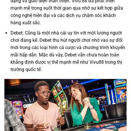
dạng và giao diện thân thiện. Vivu 88 đã phát triển
mạnh mẽ trong suốt thời gian qua nhờ sự kết hợp giữa
công nghệ hiện đại và các dịch vụ chăm sóc khách
hàng xuất sắc.
Debet: Cũng là một nhà cái uy tín với một lượng người
chơi đáng kể. Debet thu hút người chơi nhờ vào sự đổi
mới trong các loại hình cá cược và chương trình khuyến
mãi hấp dẫn. Mặc dù vậy, Debet vẫn chưa hoàn toàn
khẳng định được vị thế mạnh mẽ như Vivu88 trong thị
trường quốc tế.