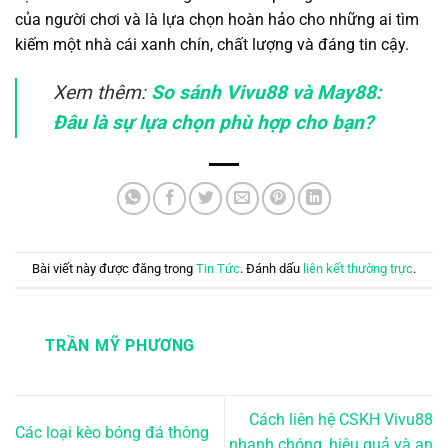
của người chơi và là lựa chọn hoàn hảo cho những ai tìm
kiếm một nhà cái xanh chín, chất lượng và đáng tin cậy.
Xem thêm:
So sánh Vivu88 và May88:
Đâu là sự lựa chọn phù hợp cho bạn?
Bài viết này được đăng trong
Tin Tức
. Đánh dấu
liên kết thường trực
.
TRẦN MỸ PHƯƠNG
Cách liên hệ CSKH Vivu88
Các loại kèo bóng đá thông
nhanh chóng, hiệu quả và an