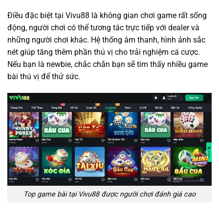
Điều đặc biệt tại Vivu88 là không gian chơi game rất sống
động, người chơi có thể tương tác trực tiếp với dealer và
những người chơi khác. Hệ thống âm thanh, hình ảnh sắc
nét giúp tăng thêm phần thú vị cho trải nghiệm cá cược.
Nếu bạn là newbie, chắc chắn bạn sẽ tìm thấy nhiều game
bài thú vị để thử sức.
Top game bài tại Vivu88 được người chơi đánh giá cao