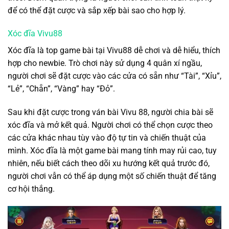
để có thể đặt cược và sắp xếp bài sao cho hợp lý.
Xóc đĩa Vivu88
Xóc đĩa là top game bài tại Vivu88 dễ chơi và dễ hiểu, thích
hợp cho newbie. Trò chơi này sử dụng 4 quân xí ngầu,
người chơi sẽ đặt cược vào các cửa có sẵn như “Tài”, “Xỉu”,
“Lẻ”, “Chẵn”, “Vàng” hay “Đỏ”.
Sau khi đặt cược trong ván bài Vivu 88, người chia bài sẽ
xóc đĩa và mở kết quả. Người chơi có thể chọn cược theo
các cửa khác nhau tùy vào độ tự tin và chiến thuật của
mình. Xóc đĩa là một game bài mang tính may rủi cao, tuy
nhiên, nếu biết cách theo dõi xu hướng kết quả trước đó,
người chơi vẫn có thể áp dụng một số chiến thuật để tăng
cơ hội thắng.