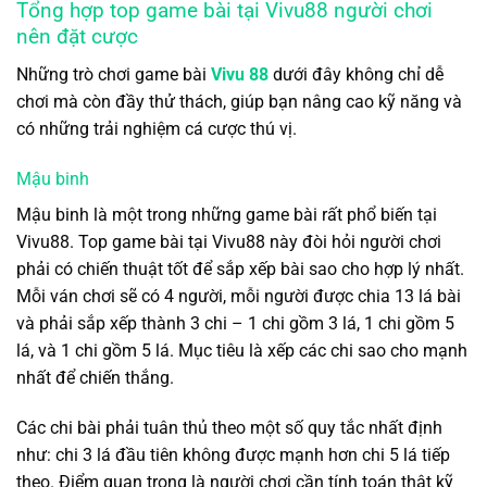
Tổng hợp top game bài tại Vivu88 người chơi
nên đặt cược
Những trò chơi game bài
Vivu 88
dưới đây không chỉ dễ
chơi mà còn đầy thử thách, giúp bạn nâng cao kỹ năng và
có những trải nghiệm cá cược thú vị.
Mậu binh
Mậu binh là một trong những game bài rất phổ biến tại
Vivu88. Top game bài tại Vivu88 này đòi hỏi người chơi
phải có chiến thuật tốt để sắp xếp bài sao cho hợp lý nhất.
Mỗi ván chơi sẽ có 4 người, mỗi người được chia 13 lá bài
và phải sắp xếp thành 3 chi – 1 chi gồm 3 lá, 1 chi gồm 5
lá, và 1 chi gồm 5 lá. Mục tiêu là xếp các chi sao cho mạnh
nhất để chiến thắng.
Các chi bài phải tuân thủ theo một số quy tắc nhất định
như: chi 3 lá đầu tiên không được mạnh hơn chi 5 lá tiếp
theo. Điểm quan trọng là người chơi cần tính toán thật kỹ