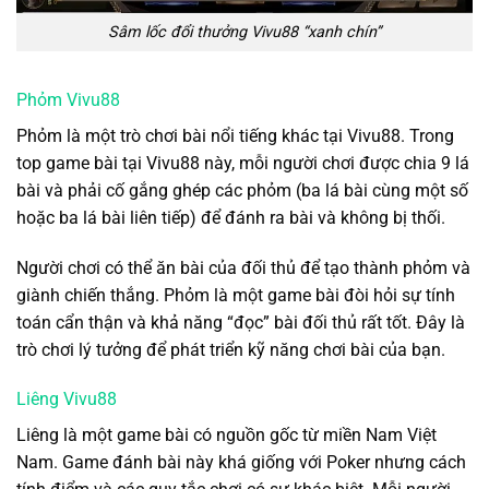
Sâm lốc đổi thưởng Vivu88 “xanh chín”
Phỏm Vivu88
Phỏm là một trò chơi bài nổi tiếng khác tại Vivu88. Trong
top game bài tại Vivu88 này, mỗi người chơi được chia 9 lá
bài và phải cố gắng ghép các phỏm (ba lá bài cùng một số
hoặc ba lá bài liên tiếp) để đánh ra bài và không bị thối.
Người chơi có thể ăn bài của đối thủ để tạo thành phỏm và
giành chiến thắng. Phỏm là một game bài đòi hỏi sự tính
toán cẩn thận và khả năng “đọc” bài đối thủ rất tốt. Đây là
trò chơi lý tưởng để phát triển kỹ năng chơi bài của bạn.
Liêng Vivu88
Liêng là một game bài có nguồn gốc từ miền Nam Việt
Nam. Game đánh bài này khá giống với Poker nhưng cách